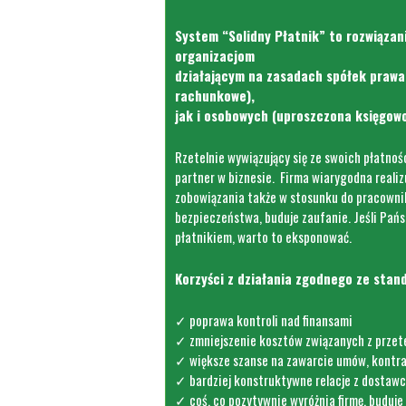
S
ystem “Solidny Płatnik” to rozwiąza
organizacjom
działającym na zasadach spółek prawa
rachunkowe),
jak i osobowych (uproszczona księgowo
Rzetelnie wywiązujący się ze swoich płatnoś
partner w biznesie. Firma wiarygodna reali
zobowiązania także w stosunku do pracowni
bezpieczeństwa, buduje zaufanie. Jeśli Pańs
płatnikiem, warto to eksponować.
Korzyści z działa
nia zgodnego ze stan
✓ poprawa kontroli nad finansami
✓ zmniejszenie kosztów związanych z prze
✓ większe szanse na zawarcie umów, kontrak
✓ bardziej konstruktywne relacje z dostawc
✓ coś, co pozytywnie wyróżnia firmę, buduje 