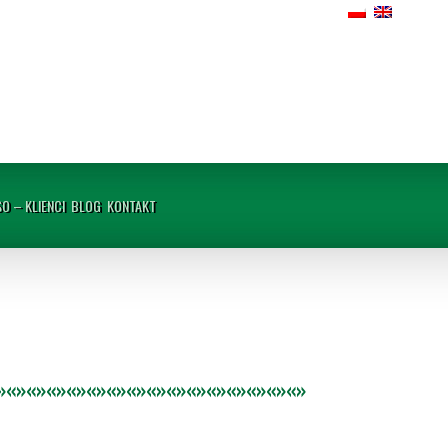
SO – KLIENCI
BLOG
KONTAKT
»«»«»«»«»«»«»«»«»«»«»«»«»«»«»«»