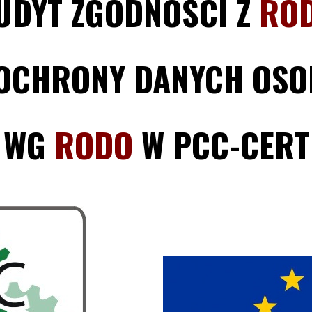
UDYT ZGODNOŚCI Z
RO
AUDITOR WEWNĘTRZNY IATF
16949:2016
AUDITOR WEWNĘTRZNY SYSTEMU
 OCHRONY DANYCH OS
ZARZĄDZANIA BHP
RANKING AUDITORÓW
WEWNĘTRZNYCH
WG
RODO
W PCC-CERT