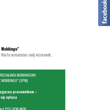
z Mobbingu”
.
Warto wzmacniać swój wizerunek.
WDZIAŁANIA MOBBINGOWI
Z MOBBINGU” (SPM)
rzyjazna pracownikom –
 się opłaca