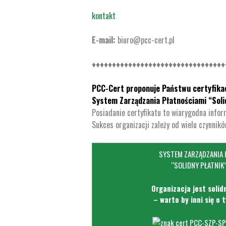
kontakt
E-mail:
biuro@pcc-cert.pl
♦♦♦♦♦♦♦♦♦♦♦♦♦♦♦♦♦♦♦♦♦♦♦♦♦♦♦♦♦♦♦♦♦
PCC-Cert proponuje Państwu certyfika
System Zarządzania Płatnościami “Soli
Posiadanie certyfikatu to wiarygodna infor
Sukces organizacji zależy od wielu czynnikó
SYSTEM ZARZĄDZANIA 
“SOLIDNY PŁATNIK”
Organizacja jest soli
– warto by inni się o 