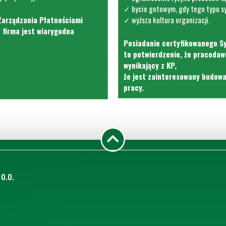
✓ bycie gotowym, gdy tego typu sy
Zarządzania Płatnościami
✓ wyższa kultura organizacji.
e firma jest
wiarygodna
Posiadanie certyfikowanego S
to potwierdzenie, że pracodaw
wynikający z KP,
że
jest zainteresowany budow
pracy.
o.o.