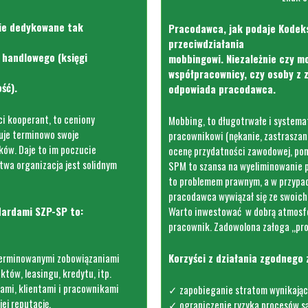
nie dedykowane tak
Pracodawca, jak podaje Kodek
przeciwdziałania
 handlowego (księgi
mobbingowi. Niezależnie czy m
współpracownicy, czy osoby z z
ść).
odpowiada pracodawca.
ci kooperant, to ceniony
Mobbing, to długotrwałe i systema
zuje terminowo swoje
pracownikowi (nękanie, zastraszanie
ków. Daje to im poczucie
ocenę przydatności zawodowej, poni
twa organizacja jest solidnym
SPM to szansa na wyeliminowanie p
to problemem prawnym, a w przypa
pracodawca wywiązał się ze swoich
dardami SZP-SP to:
Warto inwestować w dobrą atmosfer
pracownik. Zadowolona załoga „pro
terminowanymi zobowiązaniami
Korzyści z d
ziałania zgodnego
tów, leasingu, kredytu, itp.
ami, klientami i pracownikami
✓ zapobieganie stratom wynikającym
jej reputację.
✓ ograniczenie ryzyka procesów s