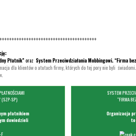
♦♦♦♦♦♦♦♦♦♦♦♦♦♦♦♦♦♦♦♦♦♦♦♦♦♦♦♦♦♦♦♦♦♦♦♦♦♦♦♦
cję:
dny Płatnik”
oraz
System Przeciwdziałania Mobbingowi. “Firma be
macja dla klientów o atutach firmy, których do tej pory nie byli świadomi
w.
PŁATNOŚCIAMI
SYSTEM PRZECI
 (SZP-SP)
“FIRMA BE
dnym płatnikiem
Organizacja p
tym dowiedzieli
to