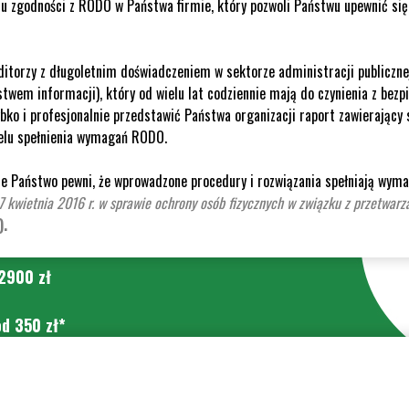
 zgodności z RODO w Państwa firmie, który pozwoli Państwu upewnić się
itorzy z długoletnim doświadczeniem w sektorze administracji publicznej
twem informacji), który od wielu lat codziennie mają do czynienia z be
bko i profesjonalnie przedstawić Państwa organizacji raport zawierający 
elu spełnienia wymagań RODO.
ie Państwo pewni, że wprowadzone procedury i rozwiązania spełniają wy
7 kwietnia 2016 r. w sprawie ochrony osób fizycznych w związku z przetwar
).
2900 zł
od 350 zł*