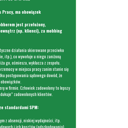
s Pracy, ma obowiązek
obberem jest przełożony,
ewnątrz (np. klienci), za mobbing
tyczne działania skierowane przeciwko
, itp.), co wywołuje u niego zaniżoną
ża go, ośmiesza, wyklucza z zespołu.
rzemocy w miejscu pracy zanim stanie się
dku postępowania sądowego dowód, że
 obowiązków.
ę w firmie. Człowiek zadowolony to lepszy
dukuje” zadowolonych klientów.
 ze standardami SPM:
 z absencji, niskiej wydajności, itp.
ądowych i ich kosztów (odszkodowania)