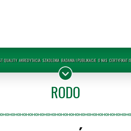
T QUALITY
AKREDYTACJA
SZKOLENIA
BADANIA I PUBLIKACJE
O NAS
CERTYFIKAT I
AUDITOR WEWNĘTRZNY ISO 9001
RODO
AUDITOR WEWNĘTRZNY PN-EN ISO
22000
«»«»«»«»«»«»«»«»«»«»«»«»«»«»«»«»«»«»«»«»«»«»«
AUDITOR WEWNĘTRZNY ISO 14001