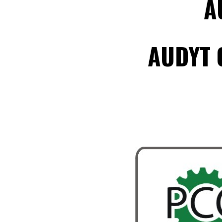
A
CERTYFIKACJA ISO 50001
AUDYT
CERTYFIKACJA ISO 37001 –
WDROŻENIA ISO 37001
CERTYFIKACJA SYSTEMU
ZARZĄDZANIA BEZPIECZEŃSTWEM I
HIGIENĄ ŻYWNOŚCI HACCP
WDROŻENIA ISO 9001