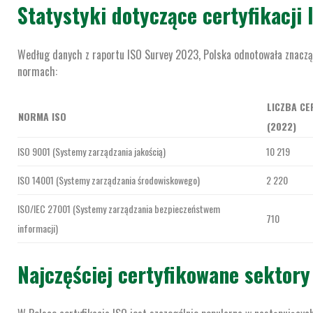
Statystyki dotyczące certyfikacji 
Według danych z raportu ISO Survey 2023, Polska odnotowała znaczą
normach:
LICZBA CE
NORMA ISO
(2022)
ISO 9001 (Systemy zarządzania jakością)
10 219
ISO 14001 (Systemy zarządzania środowiskowego)
2 220
ISO/IEC 27001 (Systemy zarządzania bezpieczeństwem
710
informacji)
Najczęściej certyfikowane sektory