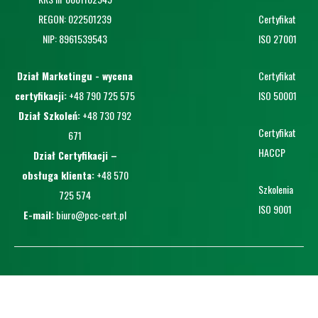
REGON: 022501239
Certyfikat
NIP:
8961539543
ISO 27001
Dział Marketingu - wycena
Certyfikat
certyfikacji:
+48 790 725 575
ISO 50001
Dział Szkoleń:
+48 730 792
Certyfikat
671
HACCP
Dział Certyfikacji –
obsługa klienta:
+48 570
Szkolenia
725 574
ISO 9001
E-mail:
biuro@pcc-cert.pl