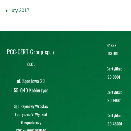
luty 2017
NASZE
PCC-CERT Group sp. z
USŁUGI
o.o.
Certyfikat
ISO 9001
ul. Sportowa 29
55-040 Kobierzyce
Certyfikat
ISO 14001
Sąd Rejonowy Wrocław
Fabryczna VI Wydział
Certyfikat
Gospodarczy
ISO 45001
KRS nr 0001102549