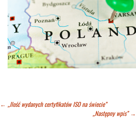
Zobacz
←
„Ilość wydanych certyfikatów ISO na świecie”
„Następny wpis”
→
wpisy