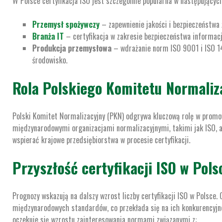
W Polsce certyfikacja ISO jest szczególnie popularna w następującyc
Przemysł spożywczy
– zapewnienie jakości i bezpieczeństwa 
Branża IT
– certyfikacja w zakresie bezpieczeństwa informacj
Produkcja przemysłowa
– wdrażanie norm ISO 9001 i ISO 14
środowisko.
Rola Polskiego Komitetu Normaliz
Polski Komitet Normalizacyjny (PKN) odgrywa kluczową rolę w promo
międzynarodowymi organizacjami normalizacyjnymi, takimi jak ISO, a
wspierać krajowe przedsiębiorstwa w procesie certyfikacji.
Przyszłość certyfikacji ISO w Pols
Prognozy wskazują na dalszy wzrost liczby certyfikacji ISO w Polsce.
międzynarodowych standardów, co przekłada się na ich konkurencyjn
oczekuje się wzrostu zainteresowania normami związanymi z: